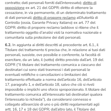
contratto; dati personali forniti dall’interessato);
diritto di
opposizione
ex art. 21 del GDPR: diritto di ottenere la
cessazione, in via permanente, di un determinato trattamento
di dati personali;
diritto di proporre reclamo
all’Autorità di
Controllo (ossia, Garante Privacy italiano) ex art. 77 del
GDPR: diritto di proporre reclamo laddove si ritiene che il
trattamento oggetto d’analisi violi la normativa nazionale e
comunitaria sulla protezione dei dati personali.
6.2.
In aggiunta ai diritti descritti al precedente art. 6.1., il
Titolare del trattamento ti precisa che, in relazione ai tuoi dati
personali, sussiste, ove possibile e conferente, la facoltà di
esercitare, da un lato, il (sotto) diritto previsto dall’art. 19 del
GDPR (“Il titolare del trattamento comunica a ciascuno dei
destinatari cui sono stati trasmessi i dati personali le
eventuali rettifiche o cancellazioni o limitazioni del
trattamento effettuate a norma dell’articolo 16, dell’articolo
17, paragrafo 1, e dell’articolo 18, salvo che ciò si riveli
impossibile o implichi uno sforzo sproporzionato. Il titolare del
trattamento comunica all’interessato tali destinatari qualora
l’interessato lo richieda”), da considerarsi connesso e
collegato all’esercizio di uno o più diritti regolamentati agli
artt. 16, 17 e 18 del GDPR; dall’altro lato, il Titolare del