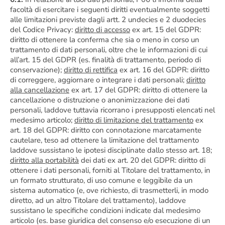
facoltà di esercitare i seguenti diritti eventualmente soggetti
alle limitazioni previste dagli artt. 2 undecies e 2 duodecies
del Codice Privacy:
diritto di accesso
ex art. 15 del GDPR:
diritto di ottenere la conferma che sia o meno in corso un
trattamento di dati personali, oltre che le informazioni di cui
all’art. 15 del GDPR (es. finalità di trattamento, periodo di
conservazione);
diritto di rettifica
ex art. 16 del GDPR: diritto
di correggere, aggiornare o integrare i dati personali;
diritto
alla cancellazione
ex art. 17 del GDPR: diritto di ottenere la
cancellazione o distruzione o anonimizzazione dei dati
personali, laddove tuttavia ricorrano i presupposti elencati nel
medesimo articolo;
diritto di limitazione del trattamento
ex
art. 18 del GDPR: diritto con connotazione marcatamente
cautelare, teso ad ottenere la limitazione del trattamento
laddove sussistano le ipotesi disciplinate dallo stesso art. 18;
diritto alla portabilità
dei dati ex art. 20 del GDPR: diritto di
ottenere i dati personali, forniti al Titolare del trattamento, in
un formato strutturato, di uso comune e leggibile da un
sistema automatico (e, ove richiesto, di trasmetterli, in modo
diretto, ad un altro Titolare del trattamento), laddove
sussistano le specifiche condizioni indicate dal medesimo
articolo (es. base giuridica del consenso e/o esecuzione di un