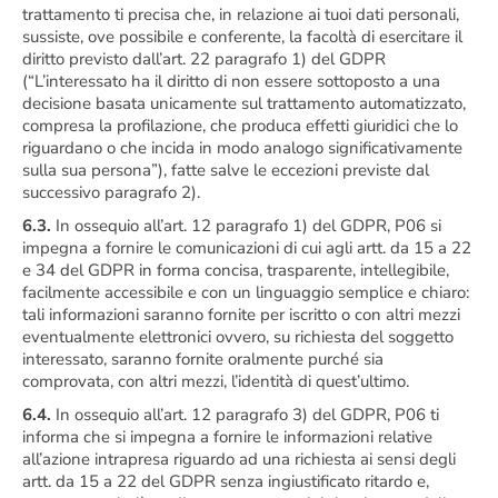
trattamento ti precisa che, in relazione ai tuoi dati personali,
sussiste, ove possibile e conferente, la facoltà di esercitare il
diritto previsto dall’art. 22 paragrafo 1) del GDPR
(“L’interessato ha il diritto di non essere sottoposto a una
decisione basata unicamente sul trattamento automatizzato,
compresa la profilazione, che produca effetti giuridici che lo
riguardano o che incida in modo analogo significativamente
sulla sua persona”), fatte salve le eccezioni previste dal
successivo paragrafo 2).
6.3.
In ossequio all’art. 12 paragrafo 1) del GDPR, P06 si
impegna a fornire le comunicazioni di cui agli artt. da 15 a 22
e 34 del GDPR in forma concisa, trasparente, intellegibile,
facilmente accessibile e con un linguaggio semplice e chiaro:
tali informazioni saranno fornite per iscritto o con altri mezzi
eventualmente elettronici ovvero, su richiesta del soggetto
interessato, saranno fornite oralmente purché sia
comprovata, con altri mezzi, l’identità di quest’ultimo.
6.4.
In ossequio all’art. 12 paragrafo 3) del GDPR, P06 ti
informa che si impegna a fornire le informazioni relative
all’azione intrapresa riguardo ad una richiesta ai sensi degli
artt. da 15 a 22 del GDPR senza ingiustificato ritardo e,